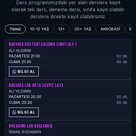
Ders programımızdaki yer alan derslere kayıt
olarak tek ders, deneme dersi, sınıfa kayıt olabilir
derslere direkte kayıt olabilirsiniz.
Tümü
10-12 YAŞ
13+
20+ YAŞ
AKROBASİ
BA
BACHATA GÖSTERİ ÇALIŞMA SINIFI (A.Y )
ALİ YILDIRIM
PAZARTESİ 21:30
60 dk
CUMA 21:30
60 dk
BILGI AL
BACHATA LAB ORTA SEVİYE (A.Y)
ALİ YILDIRIM
PAZARTESİ 20:30
60 dk
CUMA 20:30
60 dk
BILGI AL
BREAKING LAB BAŞLANGIÇ
İSMAİL KODAMAN