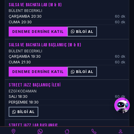
SALSA VE BACHATA LAB (M & B)
BÜLENT BECERIKLI
ÇARŞAMBA 20:30
60 dk
CUMA 20:30
60 dk
DENEME DERSINE KATIL
BILGI AL
SALSA VE BACHATA LAB BAŞLANGIÇ (M & B)
BÜLENT BECERIKLI
ÇARŞAMBA 19:30
60 dk
CUMA 21:30
60 dk
StepAi
DANCE LAB Rehberi
DENEME DERSINE KATIL
BILGI AL
STREET JAZZ BAŞLANGIÇ İLERİ
EZGİ KODAMAN
SALI 18:30
60 dk
PERŞEMBE 18:30
90 dk
BILGI AL
STREET JAZZ LAB BAŞLANGIÇ
EZGİ KODAMAN